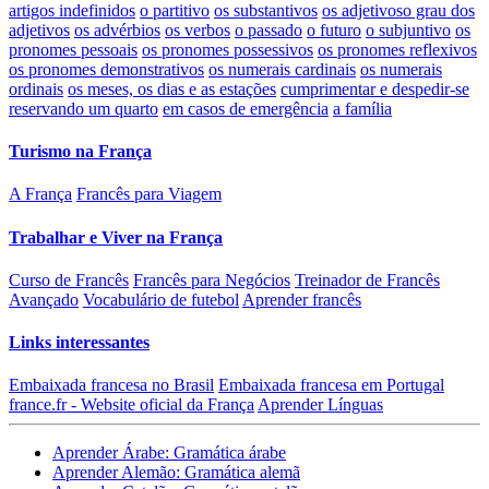
artigos indefinidos
o partitivo
os substantivos
os adjetivos
o grau dos
adjetivos
os advérbios
os verbos
o passado
o futuro
o subjuntivo
os
pronomes pessoais
os pronomes possessivos
os pronomes reflexivos
os pronomes demonstrativos
os numerais cardinais
os numerais
ordinais
os meses, os dias e as estações
cumprimentar e despedir-se
reservando um quarto
em casos de emergência
a família
Turismo na França
A França
Francês para Viagem
Trabalhar e Viver na França
Curso de Francês
Francês para Negócios
Treinador de Francês
Avançado
Vocabulário de futebol
Aprender francês
Links interessantes
Embaixada francesa no Brasil
Embaixada francesa em Portugal
france.fr - Website oficial da França
Aprender Línguas
Aprender Árabe: Gramática árabe
Aprender Alemão: Gramática alemã