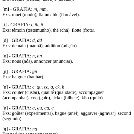
[m] - GRAFIA:
m, mm.
Exs: muet (mudo), flammable (flamável).
[t] - GRAFIA:
t, th, tt
Exs: témoin (testemunho), thé (chá), flotte (frota).
[d] - GRAFIA:
d, dd
Exs: demain (manhã), addition (adição).
[n] - GRAFIA:
n, nn
Exs: nous (nós), annoncer (anunciar).
[ɲ] - GRAFIA:
gn
Exs: baigner (banhar).
[n] - GRAFIA:
c, qu, cc, q, ck, k
Exs: couter (custar), qualité (qualidade), accompagner
(acompanhar), coq (galo), ticket (bilhete), kilo (quilo).
[g] - GRAFIA:
g, gu, gg, c
Exs: goûter (experimentar), bague (anel), aggraver (agravar), second
(segundo).
[ŋ] - GRAFIA:
ng