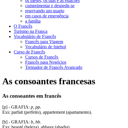
os meses, os dias e as estações
cumprimentar e despedir-se
reservando um quarto
em casos de emergência
a família
O Francês
Turismo na França
Vocabulário de Francês
Francês para Viagem
Vocabulário de futebol
Curso de Francês
Cursos de Francês
Francês para Negócios
Treinador de Francês Avançado
As consoantes francesas
As consoantes em francês
[p] - GRAFIA:
p, pp.
Exs: parfait (perfeito), appartement (apartamento).
[b] - GRAFIA:
b, bb.
Exs: beauté (beleza), abbaye (abadia).