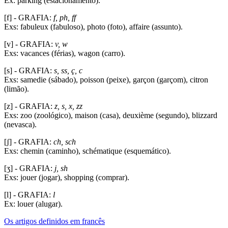
Ex: parking (estacionamento).
[f] - GRAFIA:
f, ph, ff
Exs: fabuleux (fabuloso), photo (foto), affaire (assunto).
[v] - GRAFIA:
v, w
Exs: vacances (férias), wagon (carro).
[s] - GRAFIA:
s, ss, ç, c
Exs: samedie (sábado), poisson (peixe), garçon (garçom), citron
(limão).
[z] - GRAFIA:
z, s, x, zz
Exs: zoo (zoológico), maison (casa), deuxième (segundo), blizzard
(nevasca).
[ʃ] - GRAFIA:
ch, sch
Exs: chemin (caminho), schématique (esquemático).
[ʒ] - GRAFIA:
j, sh
Exs: jouer (jogar), shopping (comprar).
[l] - GRAFIA:
l
Ex: louer (alugar).
Os artigos definidos em francês