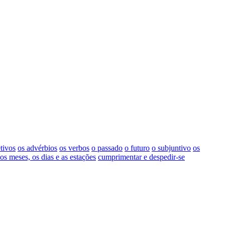
tivos
os advérbios
os verbos
o passado
o futuro
o subjuntivo
os
os meses, os dias e as estações
cumprimentar e despedir-se