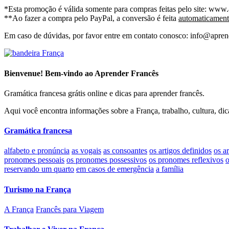
*Esta promoção é válida somente para compras feitas pelo site: www
**Ao fazer a compra pelo PayPal, a conversão é feita
automaticament
Em caso de dúvidas, por favor entre em contato conosco: info@apren
Bienvenue! Bem-vindo ao Aprender Francês
Gramática francesa grátis online e dicas para aprender francês.
Aqui você encontra informações sobre a França, trabalho, cultura, dica
Gramática francesa
alfabeto e pronúncia
as vogais
as consoantes
os artigos definidos
os a
pronomes pessoais
os pronomes possessivos
os pronomes reflexivos
o
reservando um quarto
em casos de emergência
a família
Turismo na França
A França
Francês para Viagem